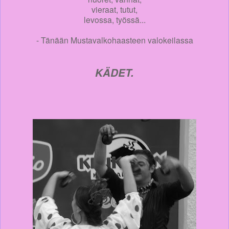
vieraat, tutut,
levossa, työssä...
- Tänään Mustavalkohaasteen valokeilassa
KÄDET.