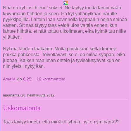
Nää on kyl tosi hienot sukset. Ne täytyy tuoda lämpimään
kuivumaan hiihdon jälkeen. En kyl yrittänytkään narulle
pyykkipojilla. Laitoin ihan sovinnolla kylppäriin nojaa seinää
vasten. Sit nää täytyy taas veidä ulos varttia ennen, kun
lähtee hiihtää, et nää tottuu ulkoilmaan, eikä kylmä tuu niille
yllättäen.
Nyt mä lähden lääkäriin. Multa poistetaan sellai karhee
paikka pohkeesta. Toivottavasti se ei oo mitää syöpää, eikä
juopaa. Kaiken maailman ontelo ja tyvisolusyävät kun on
niin yleisii nykyjään.
Amalia
klo
8.25
16 kommenttia:
maanantai 20. helmikuuta 2012
Uskomatonta
Taas täytyy todeta, että minäkö tyhmä, nyt en ymmärrä??