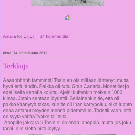
Amalia
klo
17.17
14 kommenttia:
tiistai 14. helmikuuta 2012
Terkkuja
Aaaahhhhhh lämmintä! Tosin en ois millään lähtenyt, mutta
hyvä että lähdin. Paikka oli tuttu Gran Canaria. Monet tiet jo
edellisellä kerralla koluttu. Ajeltii kuitenkin melkein 1000
kilsaa. Jotain sentään löydettii. Sellainenkin tie, että oli
pakko käänytyä takas, kun tie oli ihan kärrypolku, eikä luonto
enää antanut möyden mennä pidemmälle. Todettii vaan, että
on syytä vältää "valkeita" teitä.
Anopille jakkara :) Tosin ei oo enää anoppia, mutta jos joku
tarvii, niin sieltä niitä löytyy.