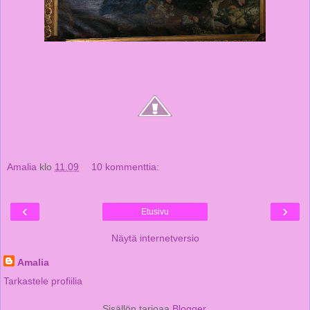
Amalia
klo
11.09
10 kommenttia:
‹
›
Etusivu
Näytä internetversio
Amalia
Tarkastele profiilia
Sisällön tarjoaa
Blogger
.