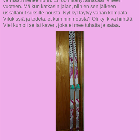
varmasti menee nurin. En oo hiitänyt ainakaan viiteen
vuoteen. Mä kun katkasin jalan, niin en sen jälkeen
uskaltanut suksille nousta. Nyt kyl täytyy vähän kompata
Vilukissiä ja todeta, et kuin niin nousta? Oli kyl kiva hiihtää.
Viel kun oli sellai kaveri, joka ei mee tuhatta ja sataa.