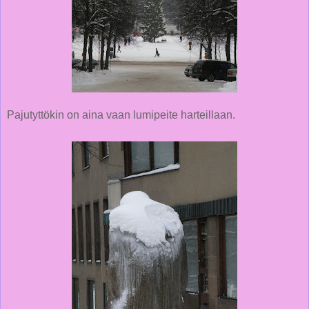
Pajutyttökin on aina vaan lumipeite harteillaan.