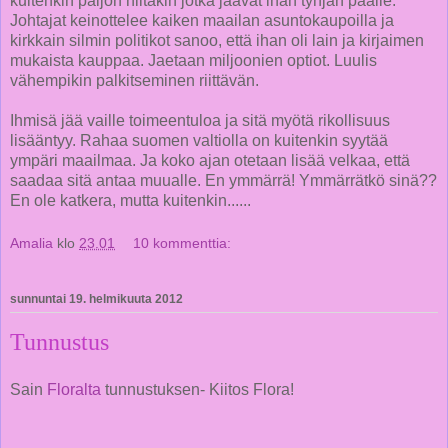
kuitenkin paljon niitäkin jotka jäävät ihan tyhjän päälle.
Johtajat keinottelee kaiken maailan asuntokaupoilla ja
kirkkain silmin politikot sanoo, että ihan oli lain ja kirjaimen
mukaista kauppaa. Jaetaan miljoonien optiot. Luulis
vähempikin palkitseminen riittävän.
Ihmisä jää vaille toimeentuloa ja sitä myötä rikollisuus
lisääntyy. Rahaa suomen valtiolla on kuitenkin syytää
ympäri maailmaa. Ja koko ajan otetaan lisää velkaa, että
saadaa sitä antaa muualle. En ymmärrä! Ymmärrätkö sinä??
En ole katkera, mutta kuitenkin......
Amalia
klo
23.01
10 kommenttia:
sunnuntai 19. helmikuuta 2012
Tunnustus
Sain
Floralta
tunnustuksen- Kiitos Flora!