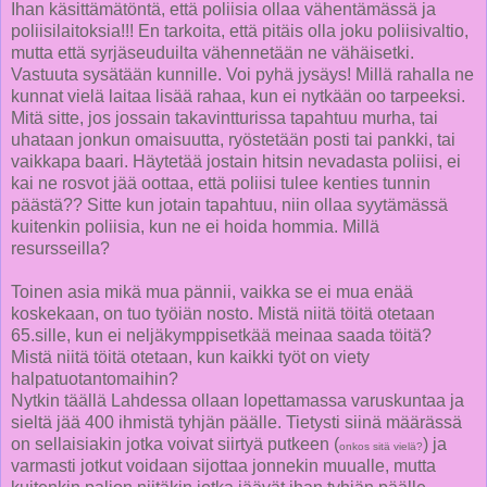
Ihan käsittämätöntä, että poliisia ollaa vähentämässä ja
poliisilaitoksia!!! En tarkoita, että pitäis olla joku poliisivaltio,
mutta että syrjäseuduilta vähennetään ne vähäisetki.
Vastuuta sysätään kunnille. Voi pyhä jysäys! Millä rahalla ne
kunnat vielä laitaa lisää rahaa, kun ei nytkään oo tarpeeksi.
Mitä sitte, jos jossain takavintturissa tapahtuu murha, tai
uhataan jonkun omaisuutta, ryöstetään posti tai pankki, tai
vaikkapa baari. Häytetää jostain hitsin nevadasta poliisi, ei
kai ne rosvot jää oottaa, että poliisi tulee kenties tunnin
päästä?? Sitte kun jotain tapahtuu, niin ollaa syytämässä
kuitenkin poliisia, kun ne ei hoida hommia. Millä
resursseilla?
Toinen asia mikä mua pännii, vaikka se ei mua enää
koskekaan, on tuo työiän nosto. Mistä niitä töitä otetaan
65.sille, kun ei neljäkymppisetkää meinaa saada töitä?
Mistä niitä töitä otetaan, kun kaikki työt on viety
halpatuotantomaihin?
Nytkin täällä Lahdessa ollaan lopettamassa varuskuntaa ja
sieltä jää 400 ihmistä tyhjän päälle. Tietysti siinä määrässä
on sellaisiakin jotka voivat siirtyä putkeen (
) ja
onkos sitä vielä?
varmasti jotkut voidaan sijottaa jonnekin muualle, mutta